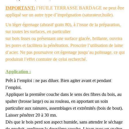
IMPORTANT:
l’HUILE TERRASSE BARDAGE ne peut être
appliqué sur un autre type d’imprégnation (saturateur,
huile).
Un léger égrenage (abrasif grain 80), à l’issue de la préparation,
sur toutes les surfaces, en particulier
sur bois lisses ou présentant une surface glacée, brillante, ouvrira
les pores et facilitera la pénétration. Proscrire
l’utilisation de laine
d’acier. Ne pas poursuivre cet égrenage jusqu’au polissage, ce qui
produirait l’effet contraire de
celui recherché.
Application :
Prêt à l’emploi : ne pas diluer. Bien agiter avant et pendant
l’emploi.
Appliquer la première couche dans le sens des fibres du bois, au
spalter (brosse large) ou au rouleau, en apportant
un soin
particulier aux rainures, assemblages et extrémités (bois de bout).
Laisser pénétrer 20 à 30 mn.
Dès que le bois perd son aspect humide, sans attendre le séchage
du produit, appliquer la deuxième couche. Lisser
avec un spalter